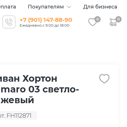
плата
Покупателям
Для бизнеса
+7 (901) 147-88-90
0
0
Ежедневно с 9:00 до 18:00
ван Хортон
maro 03 светло-
ежевый
т. FH112871