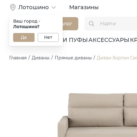
Лотошино
Магазины
Ваш город -
Каталог
Лотошино?
Да
Нет
ДИВАНЫ
КРЕСЛА И ПУФЫ
АКСЕССУАРЫ
К
Главная
/
Диваны
/
Прямые диваны
/
Диван Хортон Ca