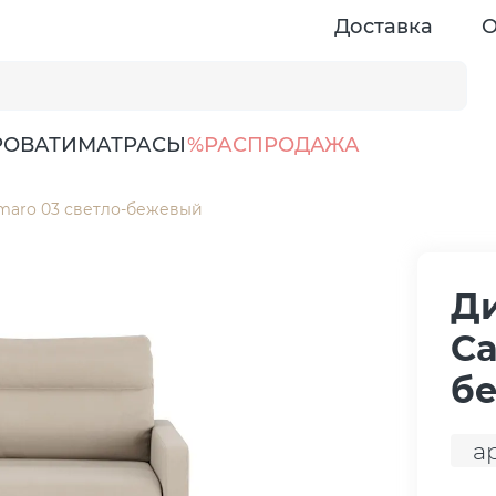
Доставка
О
РОВАТИ
МАТРАСЫ
%РАСПРОДАЖА
maro 03 светло-бежевый
Ди
Ca
б
ар