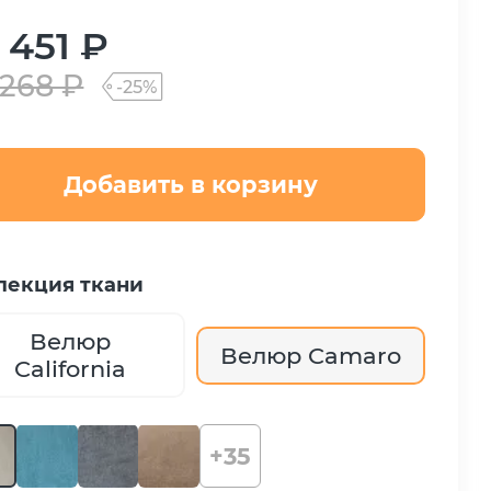
 451 ₽
 268 ₽
-25%
Добавить в корзину
лекция ткани
Велюр
Велюр Camaro
California
+35